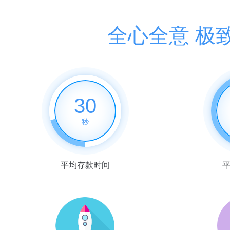
全心全意 极
30
秒
平均存款时间