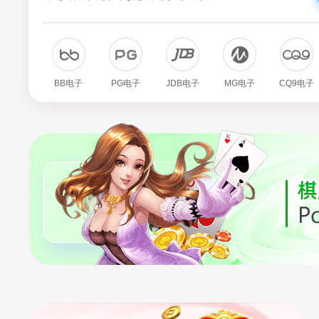
BB电子
PG电子
JDB电子
MG电子
CQ9电子