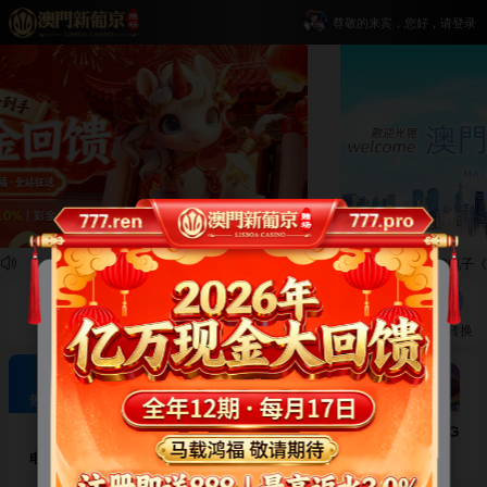
尊敬的来宾，您好，请登录
🧧【中奖特大喜讯】🧧：💖恭喜玩家【mon*****9】在P
公告通知
账户余额
登录/注册
夏日福利季 · 好礼天天享
充值
Vip钱包
取款
推广赚钱
额度转换
🏖 盛夏拾光
热门游戏
Summer Carnival · August
电子游艺
麻将胡了
麻将胡了2
赏金女王
消夏迎新 · 好礼天天享
01
新人专享福利，累计最高
888元