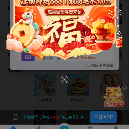
📅 08.01 - 08.31
捕鱼达人
立秋迎丰 · 在线赢豪礼
棋牌对战
02
抢庄牛牛
寻宝黄金城
德州扑克
每日参与活动，最高可得
88888元
📅 08.01 - 08.31
真人视讯
星空结缘 · 幸运星抽奖
体育竞技
03
幸运抽奖，赢
iPhone 17 Pro Max
爱尔兰精灵
欢乐捕鱼
赏金大对决
今日不再提醒
📅 08.01 - 08.31
彩票游戏
🌐 官方域名：
777.ren
|
777.pro
×
2026-07-31 23:30:29
少林足球
财神捕鱼
澳门壕梦
💎 官方易记网址💎
下载APP
下载APP，每晚
19点
抢8888元红包
极致体验 · 欢乐畅玩